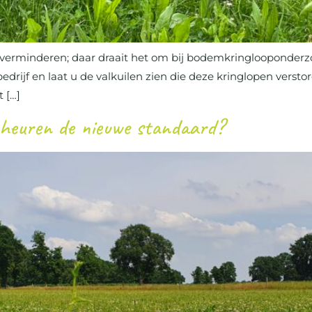
verminderen; daar draait het om bij bodemkringlooponderzo
edrijf en laat u de valkuilen zien die deze kringlopen versto
 […]
cheuren de nieuwe standaard?