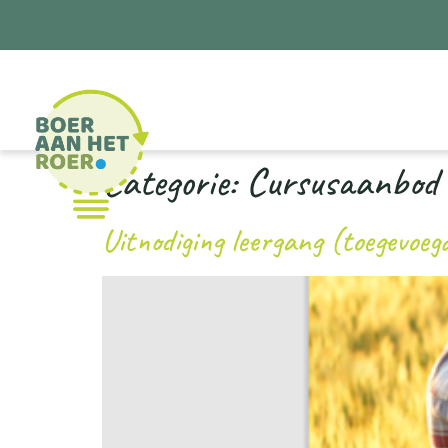
Categorie:
Cursusaanbod
Uitnodiging leergang (toegevoeg