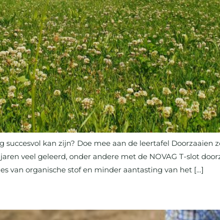
g succesvol kan zijn? Doe mee aan de leertafel Doorzaaien z
jaren veel geleerd, onder andere met de NOVAG T-slot doorz
s van organische stof en minder aantasting van het […]