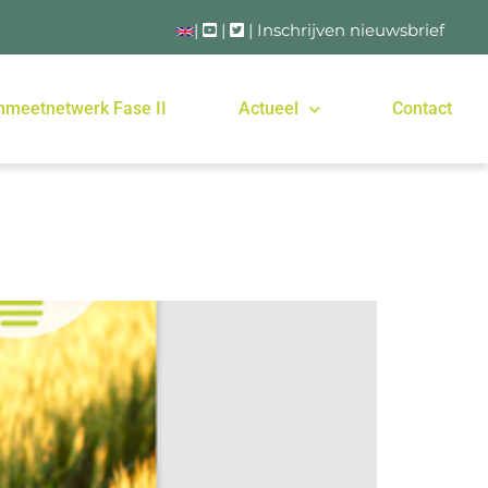
|
|
|
Inschrijven nieuwsbrief
nmeetnetwerk Fase II
Actueel
Contact