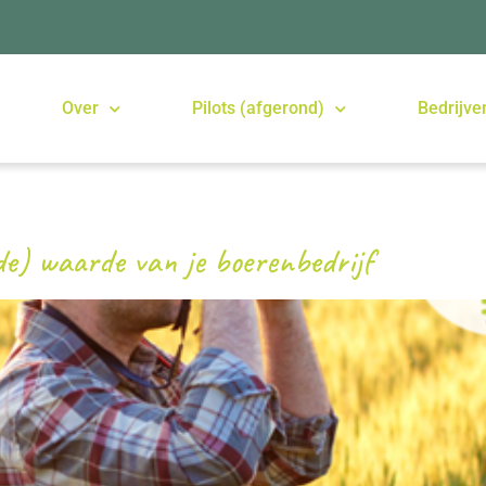
Over
Pilots (afgerond)
Bedrijve
de) waarde van je boerenbedrijf