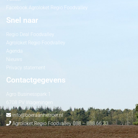
Facebook Agroloket Regio Foodvalley
Snel naar
Regio Deal Foodvalley
Agroloket Regio Foodvalley
Agenda
Nieuws
Privacy statement
Contactgegevens
Agro Businesspark 1
6708 PV Wageningen
info@boeraanhetroer.nl
Agroloket Regio Foodvalley 088 – 888 66 33