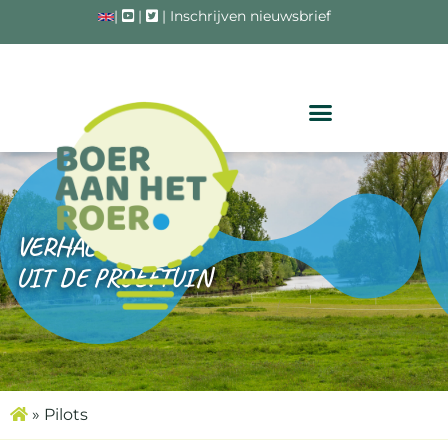
|
|
|
Inschrijven nieuwsbrief
VERHALEN
UIT DE PROEFTUIN
»
Pilots