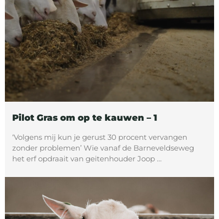
Pilot Gras om op te kauwen – 1
‘Volgens mij kun je gerust 30 procent vervangen
zonder problemen’ Wie vanaf de Barneveldseweg
het erf opdraait van geitenhouder Joop …