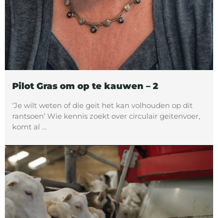
Pilot Gras om op te kauwen – 2
‘Je wilt weten of die geit het kan volhouden op dit
rantsoen’ Wie kennis zoekt over circulair geitenvoer,
komt al …