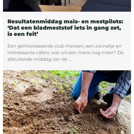
Resultatenmiddag maïs- en mestpilots:
‘Dat een bladmeststof iets in gang zet,
is een feit’
Een geïnteresseerde club mensen, een zonnetje en
interessante cijfers: wat wil een mens nog meer? De
afsluitende middag van de …