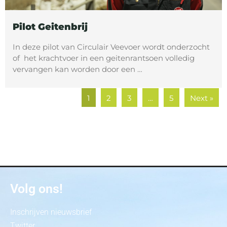
Pilot Geitenbrij
In deze pilot van Circulair Veevoer wordt onderzocht
of het krachtvoer in een geitenrantsoen volledig
vervangen kan worden door een …
1
2
3
…
5
Next »
Volg ons!
Inschrijven nieuwsbrief
Twitter