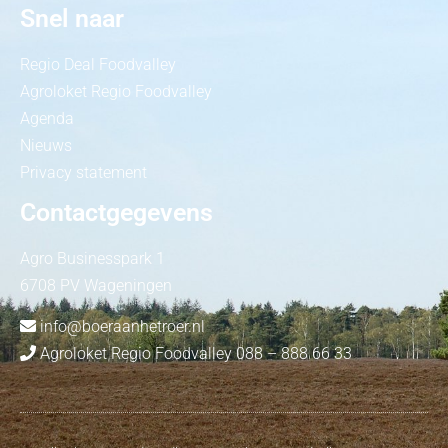
Snel naar
Regio Deal Foodvalley
Agroloket Regio Foodvalley
Agenda
Nieuws
Privacy statement
Contactgegevens
Agro Businesspark 1
6708 PV Wageningen
info@boeraanhetroer.nl
Agroloket Regio Foodvalley 088 – 888 66 33