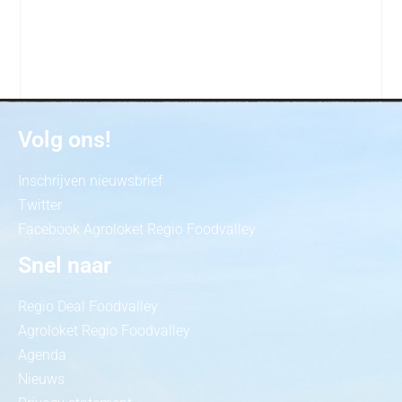
Volg ons!
Inschrijven nieuwsbrief
Twitter
Facebook Agroloket Regio Foodvalley
Snel naar
Regio Deal Foodvalley
Agroloket Regio Foodvalley
Agenda
Nieuws