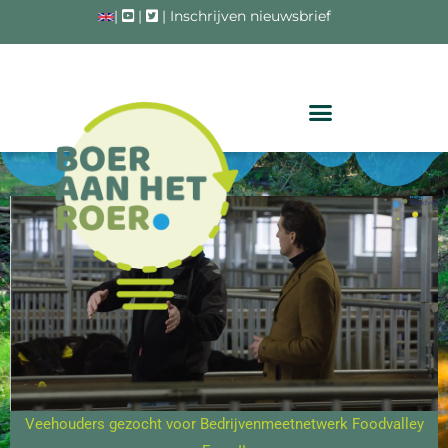
|
|
|
Inschrijven nieuwsbrief
SAMENWERKEN AAN
TOEKOMSTBESTENDIGE LANDBOUW IN
DE FOODVALLEY REGIO
Veehouders gezocht voor Bedrijvenmeetnetwerk Foodvalley