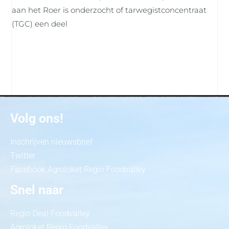
aan het Roer is onderzocht of tarwegistconcentraat
(TGC) een deel
Volg ons!
Inschrijven nieuwsbrief
Twitter
Facebook Agroloket Regio Foodvalley
Snel naar
Regio Deal Foodvalley
Agroloket Regio Foodvalley