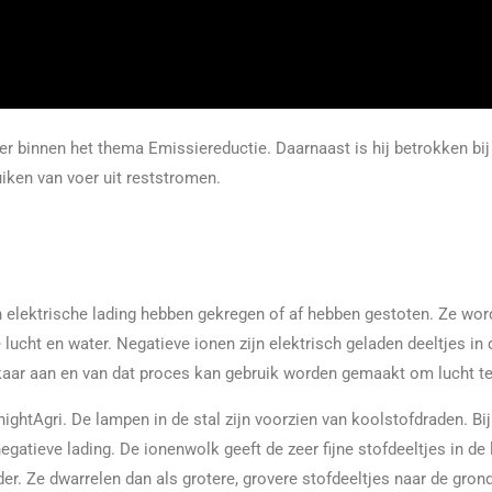
 binnen het thema Emissiereductie. Daarnaast is hij betrokken bij
ruiken van voer uit reststromen.
en elektrische lading hebben gekregen of af hebben gestoten. Ze wo
ucht en water. Negatieve ionen zijn elektrisch geladen deeltjes in d
lkaar aan en van dat proces kan gebruik worden gemaakt om lucht te
hightAgri. De lampen in de stal zijn voorzien van koolstofdraden. Bi
tieve lading. De ionenwolk geeft de zeer fijne stofdeeltjes in de l
. Ze dwarrelen dan als grotere, grovere stofdeeltjes naar de grond