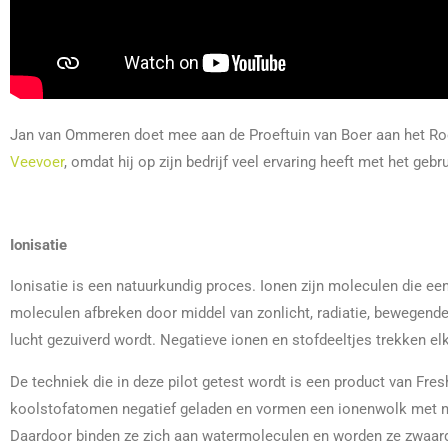
Jan van Ommeren doet mee aan de Proeftuin van Boer aan het Roer
Veevoer
, omdat hij op zijn bedrijf veel ervaring heeft met het geb
Ionisatie
Ionisatie is een natuurkundig proces. Ionen zijn moleculen die e
moleculen afbreken door middel van zonlicht, radiatie, bewegende l
lucht gezuiverd wordt. Negatieve ionen en stofdeeltjes trekken e
De techniek die in deze pilot getest wordt is een product van Fres
koolstofatomen negatief geladen en vormen een ionenwolk met nega
Daardoor binden ze zich aan watermoleculen en worden ze zwaarder