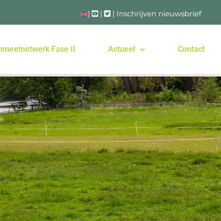
|
|
|
Inschrijven nieuwsbrief
nmeetnetwerk Fase II
Actueel
Contact