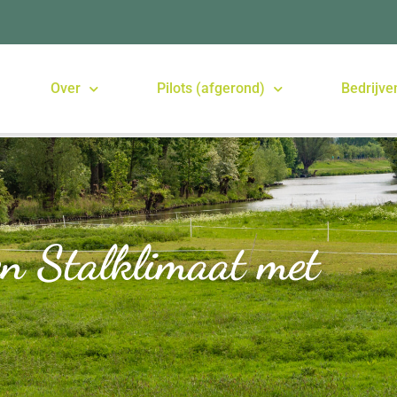
Over
Pilots (afgerond)
Bedrijve
en Stalklimaat met