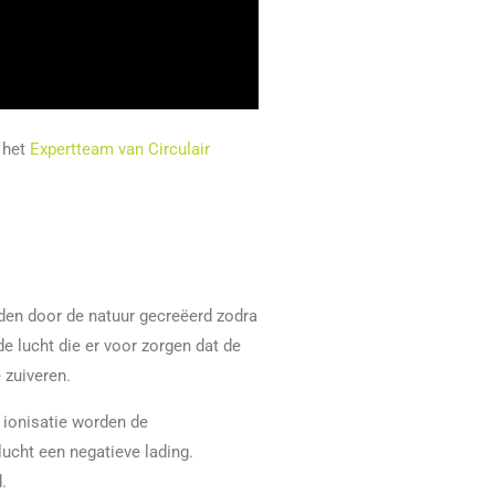
 het
Expertteam van Circulair
rden door de natuur gecreëerd zodra
e lucht die er voor zorgen dat de
 zuiveren.
j ionisatie worden de
ucht een negatieve lading.
.