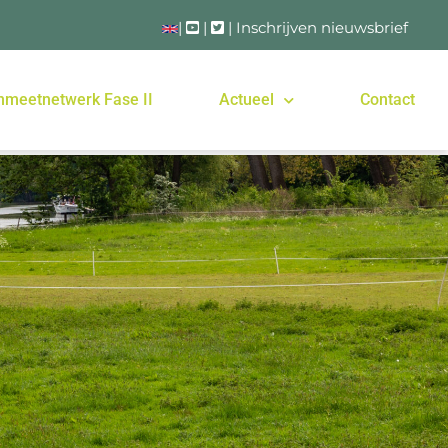
|
|
|
Inschrijven nieuwsbrief
nmeetnetwerk Fase II
Actueel
Contact