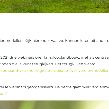
ienmodellen! Kijk hieronder wat we kunnen leren uit andere 
21 drie webinars over kringlooplandbouw, met als centraal th
vinden die je kunt terugkijken. Het terugkijken waard!
ratiemaand-vka-met-digitale-inspiratie-over-verdienmodellen
erse webinars georganiseerd. De derde gaat over verdienm
ars/