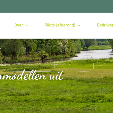
Over
Pilots (afgerond)
Bedrijve
nmodellen uit