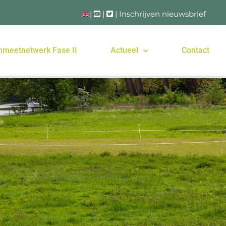
|
|
|
Inschrijven nieuwsbrief
nmeetnetwerk Fase II
Actueel
Contact