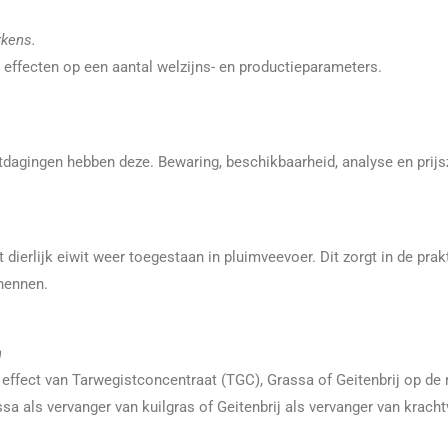
rkens.
 effecten op een aantal welzijns- en productieparameters.
agingen hebben deze. Bewaring, beschikbaarheid, analyse en prijsz
 dierlijk eiwit weer toegestaan in pluimveevoer. Dit zorgt in de pra
ghennen.
n
 effect van Tarwegistconcentraat (TGC), Grassa of Geitenbrij op d
ssa als vervanger van kuilgras of Geitenbrij als vervanger van kracht