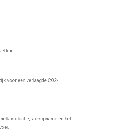
etting.
ktijk voor een verlaagde CO2-
e melkproductie, voeropname en het
voer.