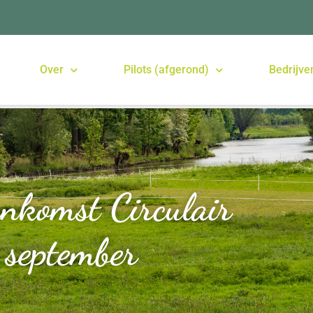
Over
Pilots (afgerond)
Bedrijve
enkomst Circulair
 september