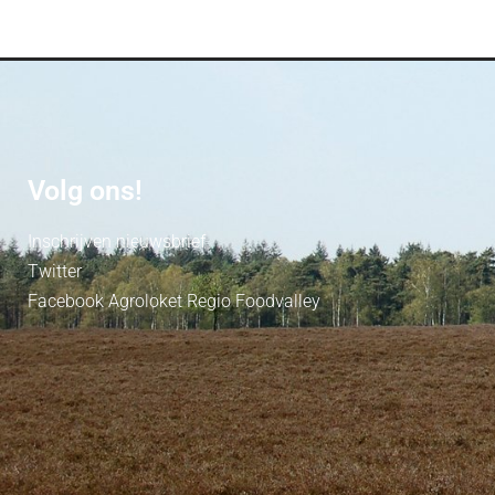
Volg ons!
Inschrijven nieuwsbrief
Twitter
Facebook Agroloket Regio Foodvalley