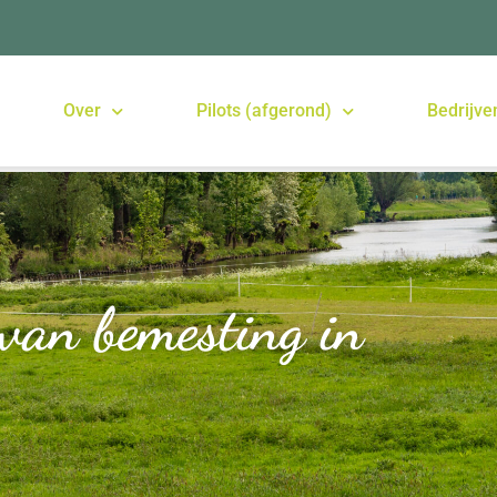
Over
Pilots (afgerond)
Bedrijve
van bemesting in