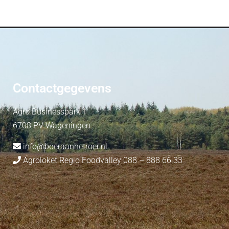
Contactgegevens
Agro Businesspark 1
6708 PV Wageningen
info@boeraanhetroer.nl
Agroloket Regio Foodvalley 088 – 888 66 33