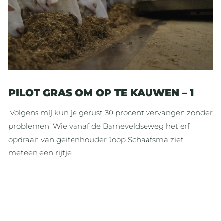
PILOT GRAS OM OP TE KAUWEN – 1
‘Volgens mij kun je gerust 30 procent vervangen zonder
problemen’ Wie vanaf de Barneveldseweg het erf
opdraait van geitenhouder Joop Schaafsma ziet
meteen een rijtje