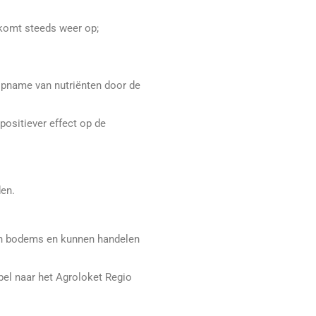
 komt steeds weer op;
opname van nutriënten door de
positiever effect op de
den.
hun bodems en kunnen handelen
bel naar het Agroloket Regio