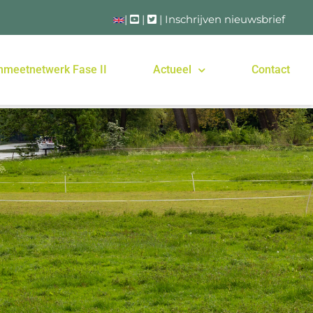
|
|
|
Inschrijven nieuwsbrief
nmeetnetwerk Fase II
Actueel
Contact