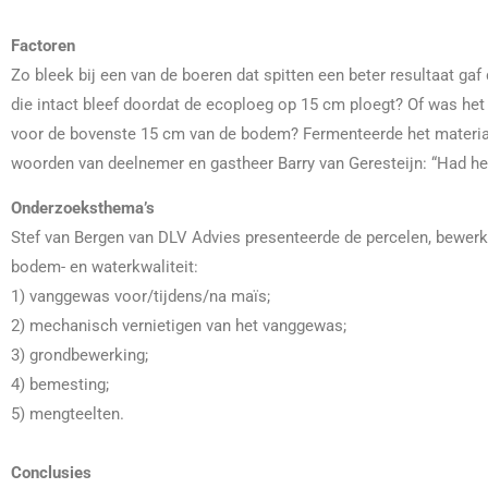
Factoren
Zo bleek bij een van de boeren dat spitten een beter resultaat g
die intact bleef doordat de ecoploeg op 15 cm ploegt? Of was het
voor de bovenste 15 cm van de bodem? Fermenteerde het materiaal
woorden van deelnemer en gastheer Barry van Geresteijn: “Had het
Onderzoeksthema’s
Stef van Bergen van DLV Advies presenteerde de percelen, bewerkin
bodem- en waterkwaliteit:
1) vanggewas voor/tijdens/na maïs;
2) mechanisch vernietigen van het vanggewas;
3) grondbewerking;
4) bemesting;
5) mengteelten.
Conclusies