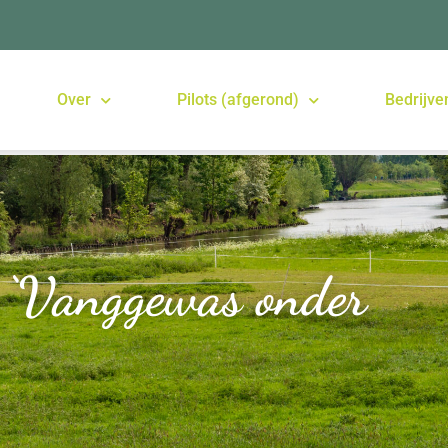
Over
Pilots (afgerond)
Bedrijve
t ‘Vanggewas onder