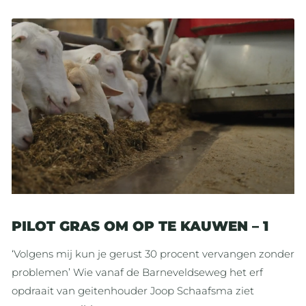
PILOT GRAS OM OP TE KAUWEN – 1
‘Volgens mij kun je gerust 30 procent vervangen zonder
problemen’ Wie vanaf de Barneveldseweg het erf
opdraait van geitenhouder Joop Schaafsma ziet