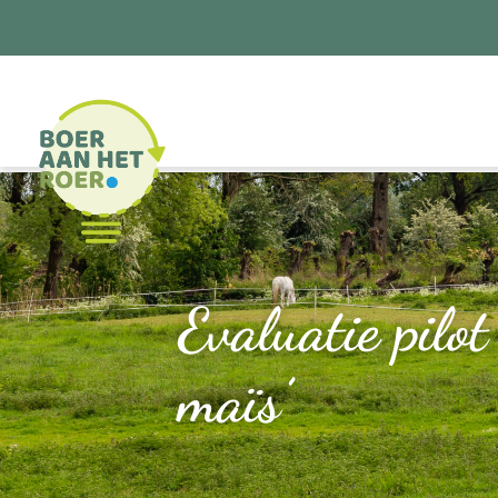
Evaluatie pilo
maïs’