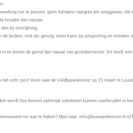
er:
werking toe te passen: geen Italiaans raaigras als vanggewas, dat
 te houden dan nazaai;
 dan bij (eco)ploeg;
 in de bodem, met als gevolg: meer kans op uitspoeling en mindere 
in en boven de grond dan nazaai van groenbemester. Dit heeft een 
in het echt zien? Kom naar de Veldbijeenkomst op 23 maart in Leus
jker wordt hoe boeren optimaal nutriënten kunnen vasthouden in 
ïnteresseerd om aan te haken? Mail naar: info@boeraanhetroer.nl of 