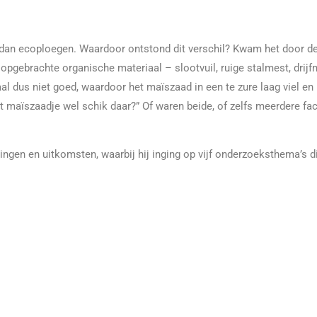
af dan ecoploegen. Waardoor ontstond dit verschil? Kwam het door d
 opgebrachte organische materiaal – slootvuil, ruige stalmest, dri
 dus niet goed, waardoor het maïszaad in een te zure laag viel en
 maïszaadje wel schik daar?” Of waren beide, of zelfs meerdere fac
gen en uitkomsten, waarbij hij inging op vijf onderzoeksthema’s di