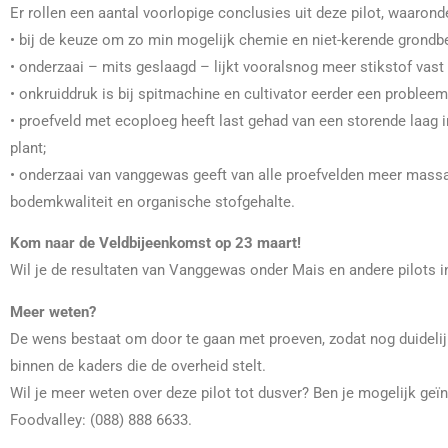
Er rollen een aantal voorlopige conclusies uit deze pilot, waarond
• bij de keuze om zo min mogelijk chemie en niet-kerende grondbe
• onderzaai – mits geslaagd – lijkt vooralsnog meer stikstof vast
• onkruiddruk is bij spitmachine en cultivator eerder een probleem
• proefveld met ecoploeg heeft last gehad van een storende laag
plant;
• onderzaai van vanggewas geeft van alle proefvelden meer massa 
bodemkwaliteit en organische stofgehalte.
Kom naar de Veldbijeenkomst op 23 maart!
Wil je de resultaten van Vanggewas onder Mais en andere pilots 
Meer weten?
De wens bestaat om door te gaan met proeven, zodat nog duideli
binnen de kaders die de overheid stelt.
Wil je meer weten over deze pilot tot dusver? Ben je mogelijk ge
Foodvalley: (088) 888 6633.