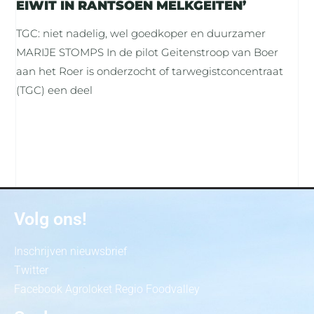
EIWIT IN RANTSOEN MELKGEITEN’
TGC: niet nadelig, wel goedkoper en duurzamer
MARIJE STOMPS In de pilot Geitenstroop van Boer
aan het Roer is onderzocht of tarwegistconcentraat
(TGC) een deel
Volg ons!
Inschrijven nieuwsbrief
Twitter
Facebook Agroloket Regio Foodvalley