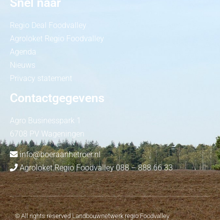
Snel naar
Regio Deal Foodvalley
Agroloket Regio Foodvalley
Agenda
Nieuws
Privacy statement
Contactgegevens
Agro Businesspark 1
6708 PV Wageningen
info@boeraanhetroer.nl
Agroloket Regio Foodvalley 088 – 888 66 33
© All rights reserved Landbouwnetwerk regio Foodvalley