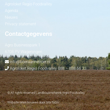
Agroloket Regio Foodvalley
Agenda
Nieuws
Privacy statement
Contactgegevens
Agro Businesspark 1
6708 PV Wageningen
info@boeraanhetroer.nl
Agroloket Regio Foodvalley 088 – 888 66 33
© All rights reserved Landbouwnetwerk regio Foodvalley
Website laten bouwen door SiteToGo