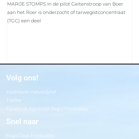
MARIJE STOMPS In de pilot Geitenstroop van Boer
aan het Roer is onderzocht of tarwegistconcentraat
(TGC) een deel
Volg ons!
Inschrijven nieuwsbrief
Twitter
Facebook Agroloket Regio Foodvalley
Snel naar
Regio Deal Foodvalley