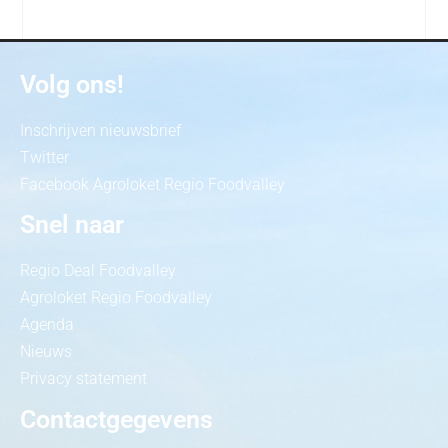
Volg ons!
Inschrijven nieuwsbrief
Twitter
Facebook Agroloket Regio Foodvalley
Snel naar
Regio Deal Foodvalley
Agroloket Regio Foodvalley
Agenda
Nieuws
Privacy statement
Contactgegevens