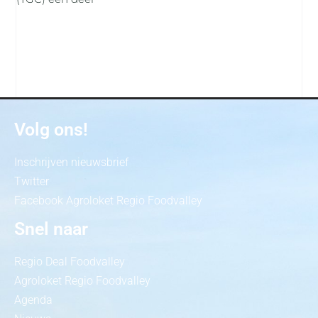
Volg ons!
Inschrijven nieuwsbrief
Twitter
Facebook Agroloket Regio Foodvalley
Snel naar
Regio Deal Foodvalley
Agroloket Regio Foodvalley
Agenda