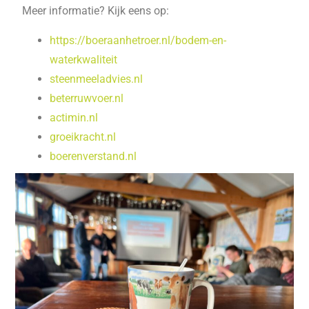
Meer informatie? Kijk eens op:
https://boeraanhetroer.nl/bodem-en-
waterkwaliteit
steenmeeladvies.nl
beterruwvoer.nl
actimin.nl
groeikracht.nl
boerenverstand.nl