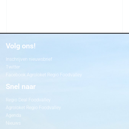
Volg ons!
Inschrijven nieuwsbrief
Twitter
Facebook Agroloket Regio Foodvalley
Snel naar
Regio Deal Foodvalley
Agroloket Regio Foodvalley
Agenda
Nieuws