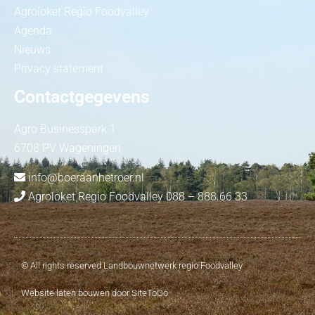
Agroloket Regio Foodvalley
Agenda
Nieuws
Privacy statement
Contactgegevens
Agro Businesspark 1
6708 PV Wageningen
info@boeraanhetroer.nl
Agroloket Regio Foodvalley 088 – 888 66 33
© All rights reserved Landbouwnetwerk regio Foodvalley
Website laten bouwen door SiteToGo