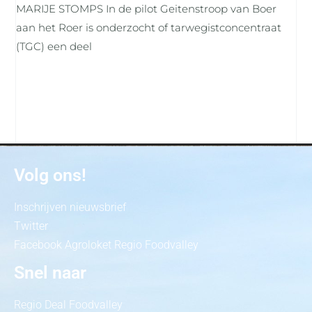
MARIJE STOMPS In de pilot Geitenstroop van Boer
aan het Roer is onderzocht of tarwegistconcentraat
(TGC) een deel
Volg ons!
Inschrijven nieuwsbrief
Twitter
Facebook Agroloket Regio Foodvalley
Snel naar
Regio Deal Foodvalley