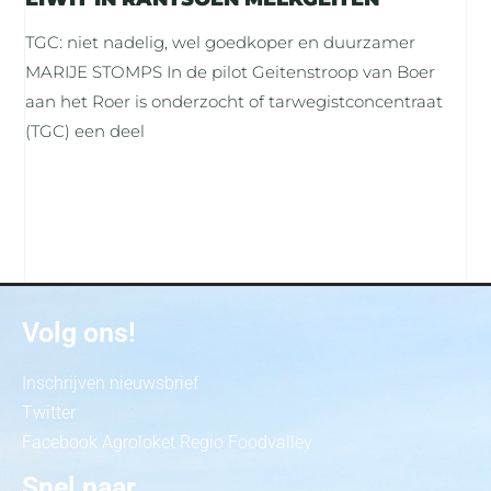
TGC: niet nadelig, wel goedkoper en duurzamer
MARIJE STOMPS In de pilot Geitenstroop van Boer
aan het Roer is onderzocht of tarwegistconcentraat
(TGC) een deel
Volg ons!
Inschrijven nieuwsbrief
Twitter
Facebook Agroloket Regio Foodvalley
Snel naar