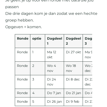
Je geeft je op voor een ronde met data die jou
passen
Die drie dagen kom je dan zodat we een hechte
groep hebben.
Opgeven = komen.
Ronde
optie
Dagdeel
Dagdeel
Dagdeel
1
2
3
Ronde
1
Ma 12
Di 27 okt
Ma 9
okt
nov
Ronde
2
Wo 4
Wo 18
Wo 2
nov
nov
dec
Ronde
3
Di 24
Di 8 dec
Di 22
nov
dec
Ronde
4
Do 7 jan
Do 21 jan
Do 4 feb
Ronde
5
Di 26 jan
Di 9 feb
Di 23 feb