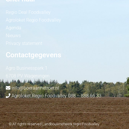
Regio Deal Foodvalley
Agroloket Regio Foodvalley
Agenda
Nieuws
Privacy statement
Contactgegevens
Agro Businesspark 1
6708 PV Wageningen
info@boeraanhetroer.nl
Agroloket Regio Foodvalley 088 – 888 66 33
© All rights reserved Landbouwnetwerk regio Foodvalley