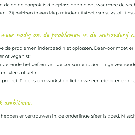
ng de enige aanpak is die oplossingen biedt waarmee de vee
aan. ‘Zij hebben in een klap minder uitstoot van stikstof, fi
t meer nodig om de problemen in de veehouderij 
we de problemen inderdaad niet oplossen. Daarvoor moet e
r of veganist.’
randerende behoeften van de consument. Sommige veehoude
n, vlees of kefir.’
et project. Tijdens een workshop lieten we een eierboer een
k ambitieus.
we hebben er vertrouwen in, de onderlinge sfeer is goed. Miss