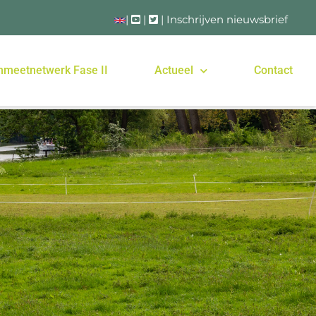
|
|
|
Inschrijven nieuwsbrief
nmeetnetwerk Fase II
Actueel
Contact