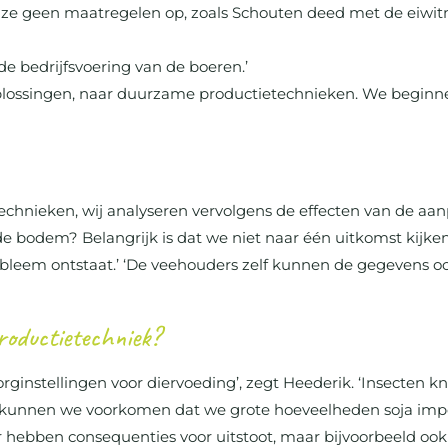
n ze geen maatregelen op, zoals Schouten deed met de eiwit
de bedrijfsvoering van de boeren.’
lossingen, naar duurzame productietechnieken. We beginnen
nieken, wij analyseren vervolgens de effecten van de aanpa
de bodem? Belangrijk is dat we niet naar één uitkomst kijke
em ontstaat.’ ‘De veehouders zelf kunnen de gegevens ook inz
roductietechniek?
instellingen voor diervoeding’, zegt Heederik. ‘Insecten kn
 kunnen we voorkomen dat we grote hoeveelheden soja impor
r hebben consequenties voor uitstoot, maar bijvoorbeeld ook