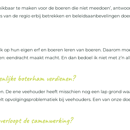
eschikbaar te maken voor de boeren die níet meedoen’, antwoo
s van de regio erbij betrekken en beleidsaanbevelingen doen
werk op hun eigen erf en boeren leren van boeren. Daarom m
en: eendracht maakt macht. En dan bedoel ik niet met z’n a
enlijke boterham verdienen?
n. De ene veehouder heeft misschien nog een lap grond waa
t opvolgingsproblematiek bij veehouders. Een van onze doel
 verloopt de samenwerking?