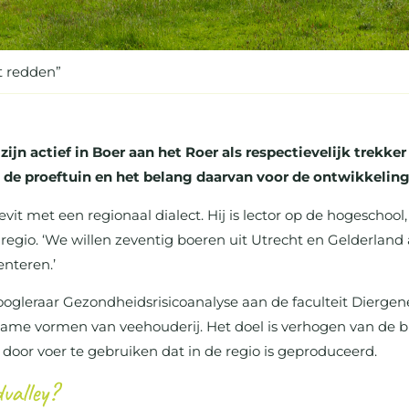
t redden”
 zijn actief in Boer aan het Roer als respectievelijk tre
an de proeftuin en het belang daarvan voor de ontwikkeling
evit met een regionaal dialect. Hij is lector op de hogescho
 regio. ‘We willen zeventig boeren uit Utrecht en Gelderland 
enteren.’
 hoogleraar Gezondheidsrisicoanalyse aan de faculteit Dierg
me vormen van veehouderij. Het doel is verhogen van de biod
e door voer te gebruiken dat in de regio is geproduceerd.
valley?