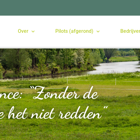
Over
Pilots (afgerond)
Bedrijve
ence: “Zonder de
 het niet redden”